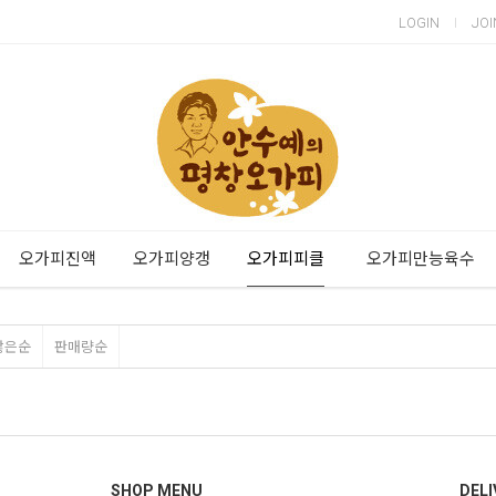
LOGIN
JOI
오가피진액
오가피양갱
오가피피클
오가피만능육수
많은순
판매량순
SHOP MENU
DELI