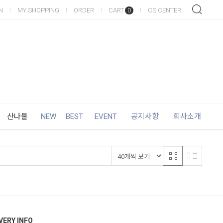
N
MY SHOPPING
ORDER
CART
CS CENTER
0
산나물
NEW
BEST
EVENT
공지사항
회사소개
VERY INFO