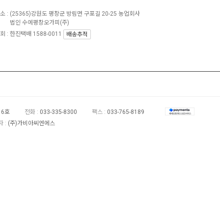
소 :
(25365)강원도 평창군 방림면 구포길 20-25 농업회사
법인 수예평창오가피(주)
 : 한진택배 1588-0011
배송추적
16호
전화 :
033-335-8300
팩스 :
033-765-8189
 :
(주)가비아씨엔에스