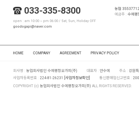
033-335-8300
농협 3553771
예금주 :
수예평
open : am 10:00 ~ pm 06:00 / Sat, Sun, Holiday OFF
goodogapi@naver.com
HOME
COMPANY
AGREEMENT
PRIVACY POLICY
회사명 :
농업회사법인 수예평창오가피(주)
대표자 :
안수예
주소 :
강원특
사업자등록번호 :
224-81-26231
[사업자정보확인]
통신판매업신고번호 :
200
COPYRIGHT (c)
농업회사법인 수예평창오가피(주)
ALL RIGHTS RESERVED.