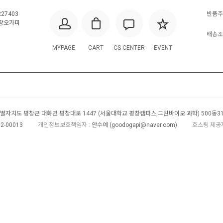
227403
반품주
창오가피
배송조회
MYPAGE
CART
CS CENTER
EVENT
별자치도 평창군 대화면 평창대로 1447 (서울대학교 평창캠퍼스,그린바이오 과학) 500동3
2-00013
개인정보보호책임자 :
안수예 (
goodogapi@naver.com
)
호스팅 제공자