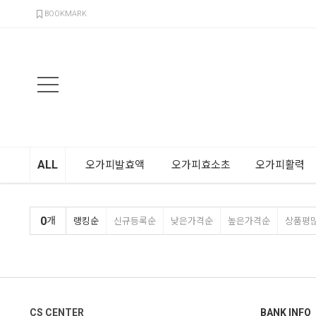
검색
BOOKMARK
ALL
오가피발효액
오가피효소초
오가피활력
0
개
랭킹순
신규등록순
낮은가격순
높은가격순
상품평
CS CENTER
BANK INFO